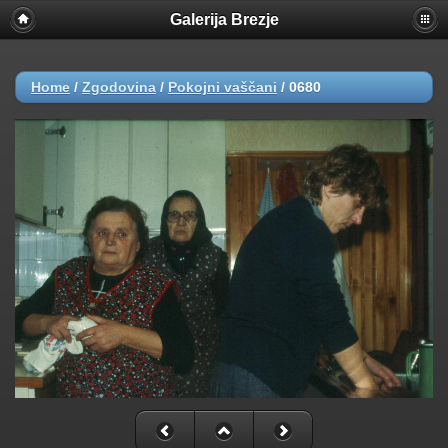
Galerija Brezje
Home
/
Zgodovina
/
Pokojni vaščani
/
0680